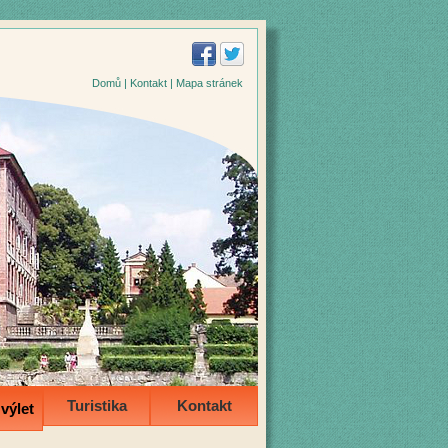
Domů
|
Kontakt
|
Mapa stránek
Turistika
Kontakt
výlet