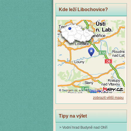
Kde leží Libochovice?
zobrazit větší mapu
Tipy na výlet
> Vodní hrad Budyně nad Ohří