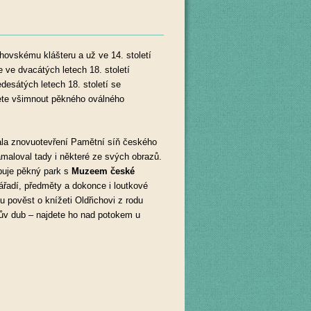
ahovskému klášteru a už ve 14. století
 ve dvacátých letech 18. století
desátých letech 18. století se
žete všimnout pěkného oválného
la znovuotevření Pamětní síň českého
namaloval tady i některé ze svých obrazů.
opuje pěkný park s
Muzeem české
ářadí, předměty a dokonce i loutkové
 pověst o knížeti Oldřichovi z rodu
ův dub – najdete ho nad potokem u