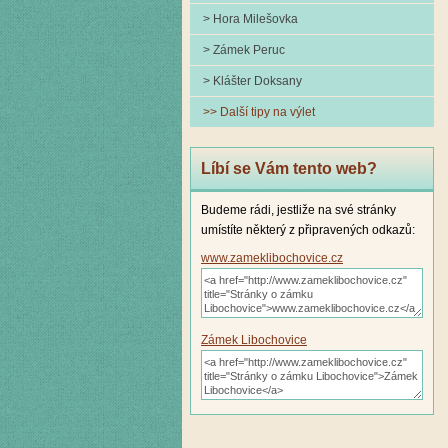
> Hora Milešovka
> Zámek Peruc
> Klášter Doksany
>> Další tipy na výlet
Líbí se Vám tento web?
Budeme rádi, jestliže na své stránky
umístíte některý z připravených odkazů:
www.zameklibochovice.cz
Zámek Libochovice