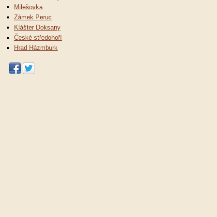
Milešovka
Zámek Peruc
Klášter Doksany
České středohoří
Hrad Házmburk