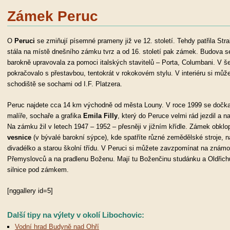
Zámek Peruc
O
Peruci
se zmiňují písemné prameny již ve 12. století. Tehdy patřila Str
stála na místě dnešního zámku tvrz a od 16. století pak zámek. Budova se
barokně upravovala za pomoci italských stavitelů – Porta, Columbani. V še
pokračovalo s přestavbou, tentokrát v rokokovém stylu. V interiéru si mů
schodiště se sochami od I.F. Platzera.
Peruc najdete cca 14 km východně od města Louny. V roce 1999 se dočka
malíře, sochaře a grafika
Emila Filly
, který do Peruce velmi rád jezdil a 
Na zámku žil v letech 1947 – 1952 – přesněji v jižním křídle. Zámek obkl
vesnice
(v bývalé barokní sýpce), kde spatříte různé zemědělské stroje, n
divadélko a starou školní třídu. V Peruci si můžete zavzpomínat na známou
Přemyslovců a na pradlenu Boženu. Mají tu Boženčinu studánku a Oldřich
silnice pod zámkem.
[nggallery id=5]
Další tipy na výlety v okolí Libochovic:
Vodní hrad Budyně nad Ohří