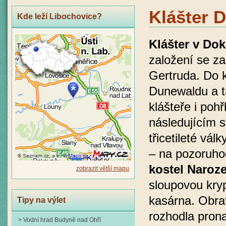
Klášter 
Kde leží Libochovice?
Klášter v Do
založení se za
Gertruda. Do k
Dunewaldu a t
klášteře i poh
následujícím s
třicetileté vál
– na pozoruhod
kostel Naroz
zobrazit větší mapu
sloupovou kryp
kasárna. Obrat
Tipy na výlet
rozhodla pron
> Vodní hrad Budyně nad Ohří