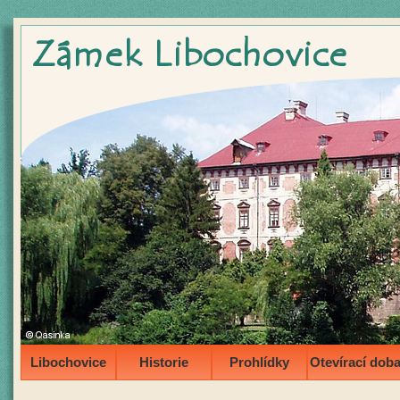
Libochovice
Historie
Prohlídky
Otevírací dob