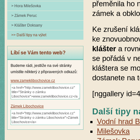
přeměnila ho n
> Hora Milešovka
zámek a obklop
> Zámek Peruc
> Klášter Doksany
Ke zrušení klá
>> Další tipy na výlet
ke znovuobnov
klášter
a rovn
Líbí se Vám tento web?
se pořádá v ne
Budeme rádi, jestliže na své stránky
kláštera se mo
umístíte některý z připravených odkazů:
dostanete na t
www.zameklibochovice.cz
[nggallery id=4
Zámek Libochovice
Další tipy n
Vodní hrad 
Milešovka