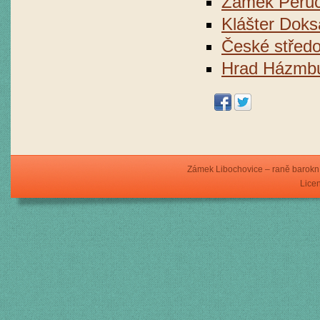
Zámek Peru
Klášter Dok
České středo
Hrad Házmb
Zámek Libochovice – raně barokní
Licen