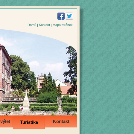
Domů
|
Kontakt
|
Mapa stránek
výlet
Kontakt
Turistika