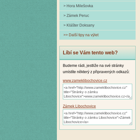
> Hora Milešovka
> Zámek Peruc
> Klášter Doksany
>> Další tipy na výlet
Líbí se Vám tento web?
Budeme rádi, jestliže na své stránky
umístíte některý z připravených odkazů:
www.zameklibochovice.cz
Zámek Libochovice