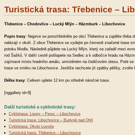
Turistická trasa: Třebenice – Li
Třebenice – Chodovlice – Lucký Mlýn – Házmburk – Libochovice
Popis trasy
: Nejprve se porozhlédněte po obci Třebenice a zajděte třeba
nalézají v okolí. Z obce Třebenice se vydejte po červeně značené trase 
potoku Modla. Následně půjdete na Lucký Mlýn, který se zařadil mezi evro
rod Šašků. V další cestě pošlapete na Sedlec a k odbočce hradu na Házmb
zajímavé místo hradního areálu, umístěném na čedičovém útesu. Poté se v
trase ve směru na Libochovice. Jestliže nechcete jít zpátky pěšky, zvolte 
Délka trasy
: Celkem ujdete 12 km po středně náročné trase.
[nggallery id=9]
Další turistické a cyklistické trasy:
Cyklotrasa: Louny – Peruc – Libochovice
Turistická trasa: Libochovice – Budyně nad Ohří
Cyklotrasa: Okolo Lovoše
Turistická trasa: Třebenice – Libochovice