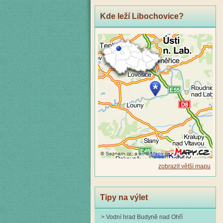
Kde leží Libochovice?
zobrazit větší mapu
Tipy na výlet
> Vodní hrad Budyně nad Ohří