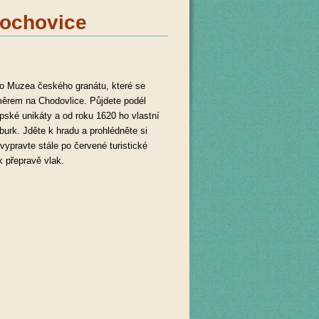
bochovice
 do Muzea českého granátu, které se
směrem na Chodovlice. Půjdete podél
pské unikáty a od roku 1620 ho vlastní
urk. Jděte k hradu a prohlédněte si
ypravte stále po červené turistické
k přepravě vlak.