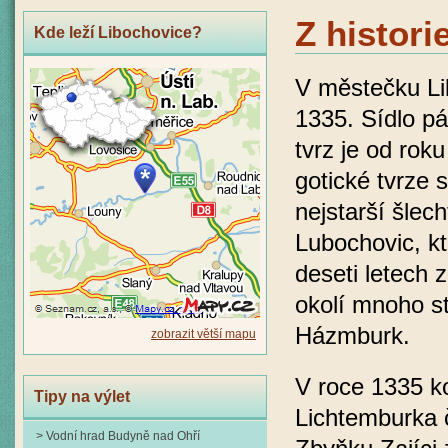
Z histor
Kde leží Libochovice?
V městečku Li
1335. Sídlo p
tvrz je od rok
gotické tvrze 
nejstarší šlec
Lubochovic, k
deseti letech 
okolí mnoho st
Házmburk.
zobrazit větší mapu
V roce 1335 ko
Tipy na výlet
Lichtemburka 
> Vodní hrad Budyně nad Ohří