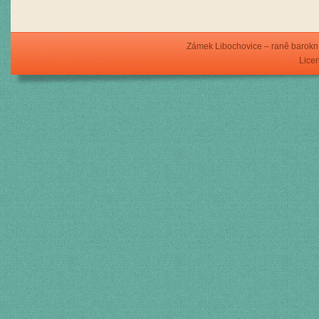
Zámek Libochovice – raně barokní
Licen