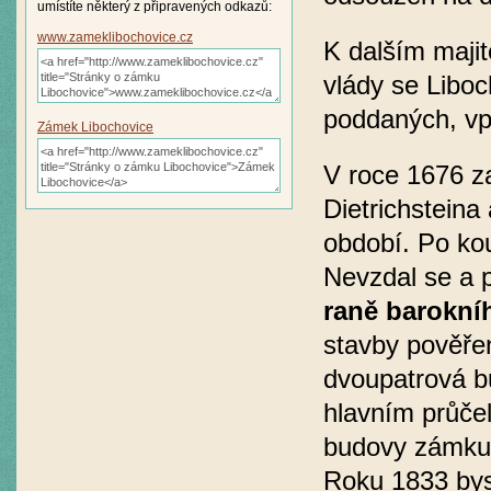
umístíte některý z připravených odkazů:
www.zameklibochovice.cz
K dalším majit
vlády se Libo
poddaných, vp
Zámek Libochovice
V roce 1676 z
Dietrichsteina
období. Po kou
Nevzdal se a 
raně barokní
stavby pověřen
dvoupatrová b
hlavním průčel
budovy zámku,
Roku 1833 byst