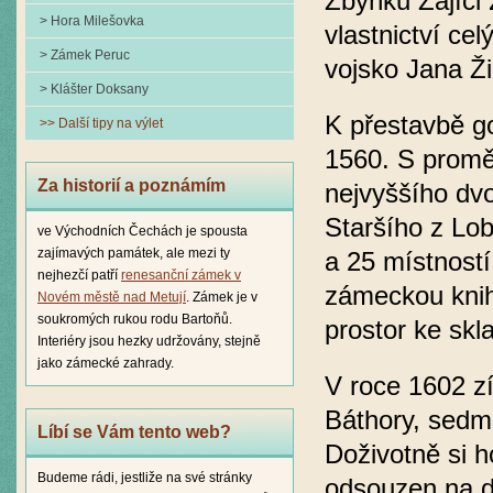
Zbyňku Zajíci
> Hora Milešovka
vlastnictví cel
> Zámek Peruc
vojsko Jana Ži
> Klášter Doksany
K přestavbě g
>> Další tipy na výlet
1560. S promě
Za historií a poznámím
nejvyššího dv
Staršího z Lo
ve Východních Čechách je spousta
zajímavých památek, ale mezi ty
a 25 místností
nejhezčí patří
renesanční zámek v
zámeckou knih
Novém městě nad Metují
. Zámek je v
soukromých rukou rodu Bartoňů.
prostor ke skl
Interiéry jsou hezky udržovány, stejně
jako zámecké zahrady.
V roce 1602 zí
Báthory, sedm
Líbí se Vám tento web?
Doživotně si h
Budeme rádi, jestliže na své stránky
odsouzen na d