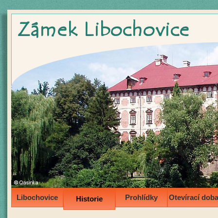
Libochovice
Prohlídky
Otevírací dob
Historie