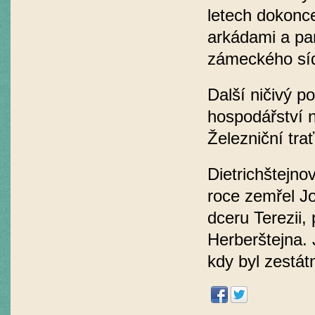
letech dokonce
arkádami a pa
zámeckého sí
Další ničivý po
hospodářství 
Železniční tra
Dietrichštejno
roce zemřel Jo
dceru Terezii,
Herberštejna. 
kdy byl zestát