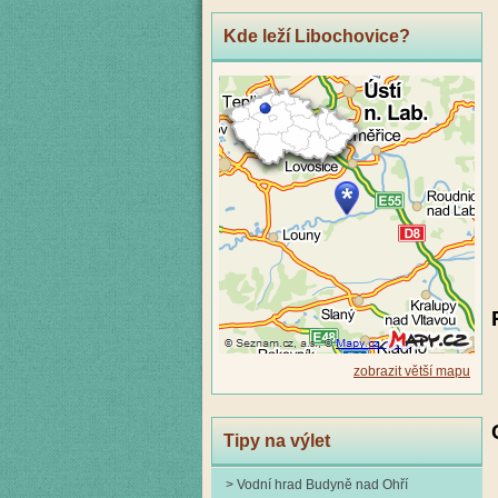
Kde leží Libochovice?
zobrazit větší mapu
Tipy na výlet
> Vodní hrad Budyně nad Ohří