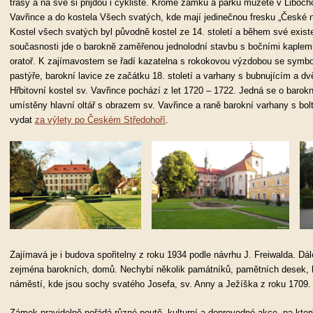
trasy a na své si přijdou i cyklisté. Kromě zámku a parku můžete v Liboch
Vavřince a do kostela Všech svatých, kde mají jedinečnou fresku „České
Kostel všech svatých byl původně kostel ze 14. století a během své exist
současnosti jde o barokně zaměřenou jednolodní stavbu s bočními kaplemi s
oratoř. K zajímavostem se řadí kazatelna s rokokovou výzdobou se symbo
pastýře, barokní lavice ze začátku 18. století a varhany s bubnujícím a dv
Hřbitovní kostel sv. Vavřince pochází z let 1720 – 1722. Jedná se o barokní
umístěny hlavní oltář s obrazem sv. Vavřince a raně barokní varhany s 
vydat
za výlety po Českém Středohoří
.
Zajímavá je i budova spořitelny z roku 1934 podle návrhu J. Freiwalda. Dá
zejména barokních, domů. Nechybí několik památníků, pamětních desek, 
náměstí, kde jsou sochy svatého Josefa, sv. Anny a Ježíška z roku 1709.
Zámek pravidelně pořádá různé poutě, kulturní a doprovodné akce, na který