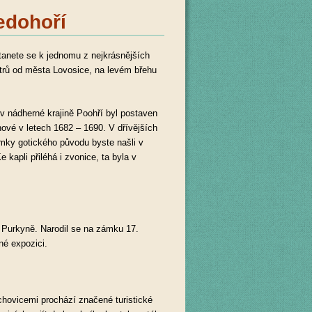
edohoří
tanete se k jednomu z nejkrásnějších
trů od města Lovosice, na levém břehu
 nádherné krajině Poohří byl postaven
jnové v letech 1682 – 1690. V dřívějších
ámky gotického původu byste našli v
kapli přiléhá i zvonice, ta byla v
Purkyně. Narodil se na zámku 17.
né expozici.
chovicemi prochází značené turistické