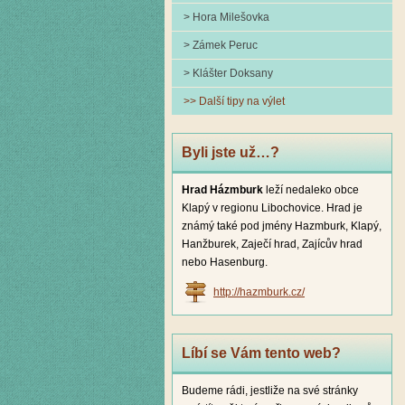
> Hora Milešovka
> Zámek Peruc
> Klášter Doksany
>> Další tipy na výlet
Byli jste už…?
Hrad Házmburk
leží nedaleko obce
Klapý v regionu Libochovice. Hrad je
známý také pod jmény Hazmburk, Klapý,
Hanžburek, Zaječí hrad, Zajícův hrad
nebo Hasenburg.
http://hazmburk.cz/
Líbí se Vám tento web?
Budeme rádi, jestliže na své stránky