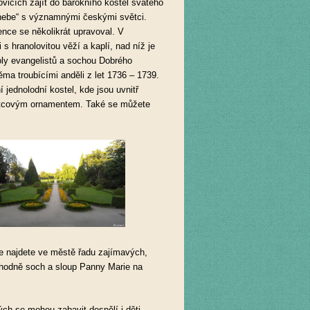
ovicích zajít do barokního kostel svatého
 nebe“ s významnými českými světci.
ence se několikrát upravoval. V
 hranolovitou věží a kaplí, nad níž je
ly evangelistů a sochou Dobrého
ěma troubícími anděli z let 1736 – 1739.
 jednolodní kostel, kde jsou uvnitř
boltcovým ornamentem. Také se můžete
le najdete ve městě řadu zajímavých,
hodně soch a sloup Panny Marie na
ch se mohou zabavit dospělí i děti.