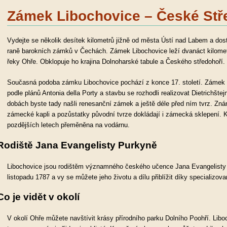
Zámek Libochovice – České Stř
Vydejte se několik desítek kilometrů jižně od města Ústí nad Labem a dos
raně barokních zámků v Čechách. Zámek Libochovice leží dvanáct kilome
řeky Ohře. Obklopuje ho krajina Dolnoharské tabule a Českého středohoří.
Současná podoba zámku Libochovice pochází z konce 17. století. Zámek v
podle plánů Antonia della Porty a stavbu se rozhodli realizovat Dietrichšte
dobách byste tady našli renesanční zámek a ještě déle před ním tvrz. Zn
zámecké kapli a pozůstatky původní tvrze dokládají i zámecká sklepení. Ke 
pozdějších letech přeměněna na vodárnu.
Rodiště Jana Evangelisty Purkyně
Libochovice jsou rodištěm významného českého učence Jana Evangelisty 
listopadu 1787 a vy se můžete jeho životu a dílu přiblížit díky specializova
Co je vidět v okolí
V okolí Ohře můžete navštívit krásy přírodního parku Dolního Poohří. Libo